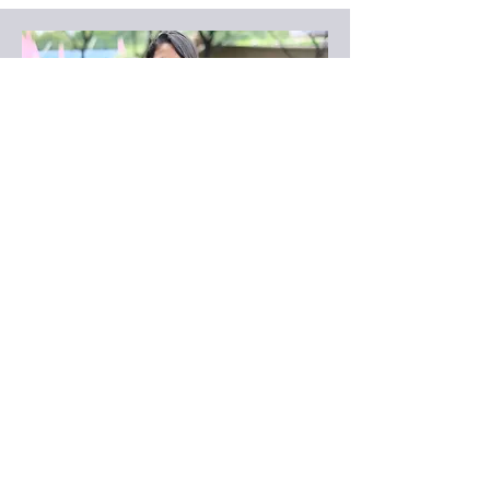
Project Manager & Graphic Designer
Piyarat "Palm" Kittiwat
Piyarat Kittiwat, per gli amici Palm, è la
nostra quota internazionale all'interno
dell'associazione.
Thailandese, è ingegnere ambientale e
appassionata di foto, cura le nostre